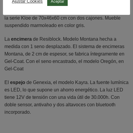
BAÑO PRINCIPAL
Ajustar Cookies
Aceptar
El
mueble de lavabo
, de Creaciones Campoaras. Elegida
la serie Kloe de 70x46x60 cm con dos cajones. Mueble
suspendido marmoleado en color gris.
La
encimera
de Resiblock. Modelo Montana hecha a
medida con 1 seno desplazado. El sistema de encimeras
Montana, de 2 cm de espesor, se fabrica íntegramente en
Gel-Coat. Con el seno encastrado, el modelo Oregón, en
Gel-Coat
El
espejo
de Genexia, el modelo Kayra. La fuente lumínica
es LED, lo que supone un ahorro energético. La luz LED
tiene 12V de tensión con una vida útil de 30.000h. Con
doble sensor, antivaho y dos altavoces con bluetooth
incorporado.